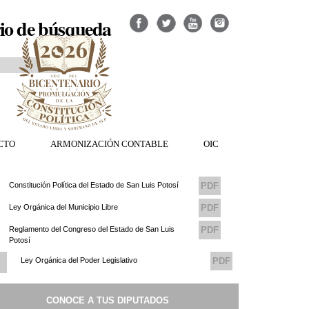
io de búsqueda
CTO
ARMONIZACIÓN CONTABLE
OIC
Constitución Política del Estado de San Luis Potosí
PDF
Ley Orgánica del Municipio Libre
PDF
Reglamento del Congreso del Estado de San Luis
PDF
Potosí
Ley Orgánica del Poder Legislativo
PDF
Reglamento del Consejo de Transparencia del
PDF
CONOCE A TUS DIPUTADOS
Congreso del Estado de San Luis Potosi