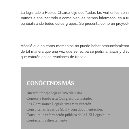
La legisladora Robles Chairez dijo que “todas las vertientes son 
Vamos a analizar todo y como bien les hemos informado, es a tr
puntualizando todos estos grupos. Se presenta como un proyecto
Añadió que en estos momentos no puede haber pronunciamientos 
de tal manera que una vez que se reciba se podrá analizar y discu
que estarán en las reuniones de trabajo.
CONÓCENOS MÁS
Nuestro trabajo legislativo día a día.
Conoce a fondo a tu Congreso del Estado.
Las Comisiones Legislativas y su función.
Consulta las leyes de SLP, y otra documentación.
Consulta la información pública de la LXI Legislatura.
Contáctanos directamente