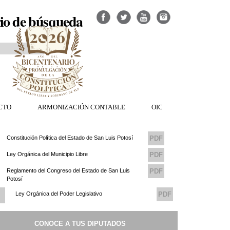
io de búsqueda
CTO
ARMONIZACIÓN CONTABLE
OIC
Constitución Política del Estado de San Luis Potosí
PDF
Ley Orgánica del Municipio Libre
PDF
Reglamento del Congreso del Estado de San Luis
PDF
Potosí
Ley Orgánica del Poder Legislativo
PDF
Reglamento del Consejo de Transparencia del
PDF
CONOCE A TUS DIPUTADOS
Congreso del Estado de San Luis Potosi