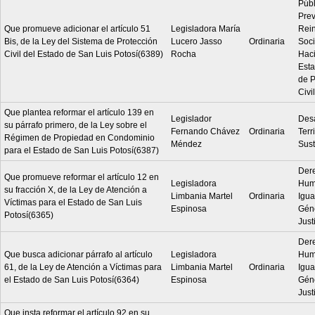
Públ
Prev
Que promueve adicionar el artículo 51
Legisladora María
Rein
Bis, de la Ley del Sistema de Protección
Lucero Jasso
Ordinaria
Soci
Civil del Estado de San Luis Potosí(6389)
Rocha
Hac
Esta
de P
Civil
Que plantea reformar el artículo 139 en
Legislador
Desa
su párrafo primero, de la Ley sobre el
Fernando Chávez
Ordinaria
Terri
Régimen de Propiedad en Condominio
Méndez
Sust
para el Estado de San Luis Potosí(6387)
Der
Que promueve reformar el artículo 12 en
Legisladora
Hum
su fracción X, de la Ley de Atención a
Limbania Martel
Ordinaria
Igua
Víctimas para el Estado de San Luis
Espinosa
Géne
Potosí(6365)
Just
Der
Que busca adicionar párrafo al artículo
Legisladora
Hum
61, de la Ley de Atención a Víctimas para
Limbania Martel
Ordinaria
Igua
el Estado de San Luis Potosí(6364)
Espinosa
Géne
Just
Que insta reformar el artículo 92 en su