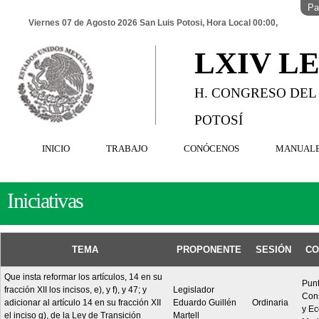
Pa
Viernes 07 de Agosto 2026 San Luis Potosi, Hora Local 00:00,
LXIV L
H. CONGRESO DEL
POTOSÍ
INICIO
TRABAJO
CONÓCENOS
MANUAL
Iniciativas
TEMA
PROPONENTE
SESIÓN
CO
Que insta reformar los artículos, 14 en su
Pun
fracción XII los incisos, e), y f), y 47; y
Legislador
Cons
adicionar al artículo 14 en su fracción XII
Eduardo Guillén
Ordinaria
y Ec
el inciso g), de la Ley de Transición
Martell