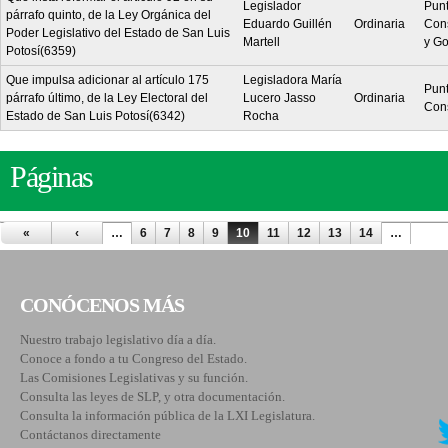
Legislador
Pun
párrafo quinto, de la Ley Orgánica del
Eduardo Guillén
Ordinaria
Cons
Poder Legislativo del Estado de San Luis
Martell
y G
Potosí(6359)
Que impulsa adicionar al artículo 175
Legisladora María
Pun
párrafo último, de la Ley Electoral del
Lucero Jasso
Ordinaria
Cons
Estado de San Luis Potosí(6342)
Rocha
Páginas
«
‹
…
6
7
8
9
10
11
12
13
14
…
CONÓCENOS MÁS
Nuestro trabajo legislativo día a día.
Conoce a fondo a tu Congreso del Estado.
Las Comisiones Legislativas y su función.
Consulta las leyes de SLP, y otra documentación.
Consulta la información pública de la LXI Legislatura.
Contáctanos directamente