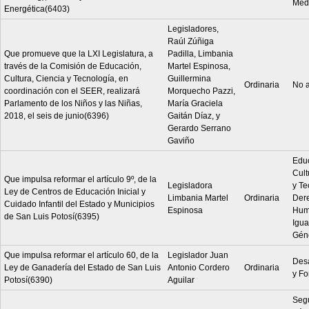
Med
Energética(6403)
Legisladores,
Raúl Zúñiga
Que promueve que la LXI Legislatura, a
Padilla, Limbania
través de la Comisión de Educación,
Martel Espinosa,
Cultura, Ciencia y Tecnología, en
Guillermina
Ordinaria
No a
coordinación con el SEER, realizará
Morquecho Pazzi,
Parlamento de los Niños y las Niñas,
María Graciela
2018, el seis de junio(6396)
Gaitán Díaz, y
Gerardo Serrano
Gaviño
Edu
Cult
Que impulsa reformar el artículo 9º, de la
Legisladora
y Te
Ley de Centros de Educación Inicial y
Limbania Martel
Ordinaria
Der
Cuidado Infantil del Estado y Municipios
Espinosa
Hum
de San Luis Potosí(6395)
Igua
Gén
Que impulsa reformar el artículo 60, de la
Legislador Juan
Desa
Ley de Ganadería del Estado de San Luis
Antonio Cordero
Ordinaria
y Fo
Potosí(6390)
Aguilar
Seg